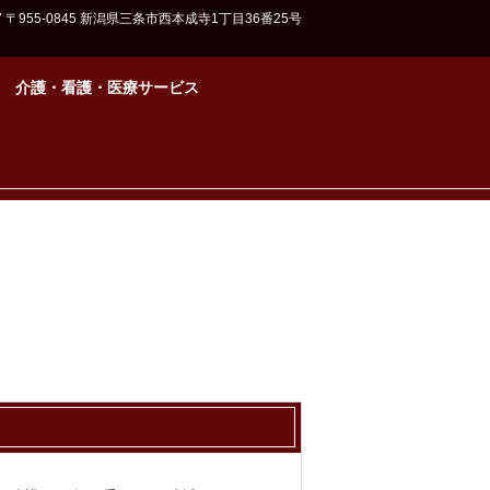
7
〒955-0845 新潟県三条市西本成寺1丁目36番25号
介護・看護・医療サービス