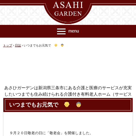
トップ
›
日誌
›
いつまでもお元気で
あさひガーデンは新潟県三条市にある介護と医療のサービスが充実
したいつまでも住み続けられる介護付き有料老人ホーム（サービス
付き高齢者向け住宅）です
いつまでもお元気で
TEL.0256-64-7307
〒955-0845 新潟県三条市西本成寺1丁目36番25号
９月２０日敬老の日に「敬老会」を開催しました。