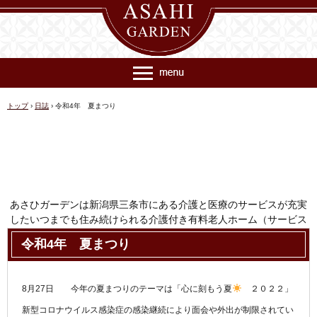
トップ
›
日誌
›
令和4年 夏まつり
あさひガーデンは新潟県三条市にある介護と医療のサービスが充実
したいつまでも住み続けられる介護付き有料老人ホーム（サービス
付き高齢者向け住宅）です
令和4年 夏まつり
TEL.0256-64-7307
〒955-0845 新潟県三条市西本成寺1丁目36番25号
8月27日 今年の夏まつりのテーマは「心に刻もう夏
２０２２」
新型コロナウイルス感染症の感染継続により面会や外出が制限されてい